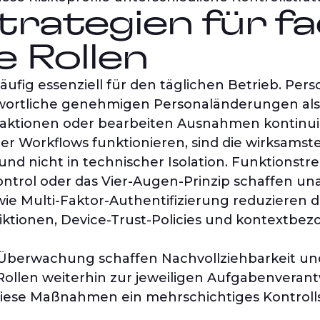
strategien für fa
e Rollen
 häufig essenziell für den täglichen Betrieb. P
twortliche genehmigen Personaländerungen als 
saktionen oder bearbeiten Ausnahmen kontinuie
ter Workflows funktionieren, sind die wirksamst
und nicht in technischer Isolation. Funktionst
ntrol oder das Vier-Augen-Prinzip schaffen un
 Multi-Faktor-Authentifizierung reduzieren da
ktionen, Device-Trust-Policies und kontextbez
 Überwachung schaffen Nachvollziehbarkeit u
ss Rollen weiterhin zur jeweiligen Aufgabenvera
 Maßnahmen ein mehrschichtiges Kontrollsys