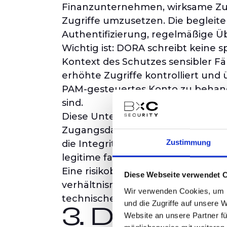
Finanzunternehmen, wirksame Zugri
Zugriffe umzusetzen. Die begleite
Authentifizierung, regelmäßige Üb
Wichtig ist: DORA schreibt keine s
Kontext des Schutzes sensibler Fä
erhöhte Zugriffe kontrolliert und
PAM-gesteuertes Konto zu behande
sind.
Diese Unterscheidung ist entschei
Zugangsdaten und systemnaher Aut
Zustimmung
die Integrität, Verfügbarkeit oder
legitime fachliche Autorität inner
Eine risikobasierte Interpretation
Diese Webseite verwendet 
verhältnismäßig mitigieren. Sie ve
Wir verwenden Cookies, um I
technischer Mechanismen.
und die Zugriffe auf unsere 
3. Das Ris
Website an unsere Partner fü