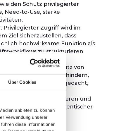
ie den Schutz privilegierter
e, Need-to-Use, starke
vitäten.
Privilegierter Zugriff wird im
 Ziel sicherzustellen, dass
fachlich hochwirksame Funktion als
ftsworkflows zu strukturieren
kurs primär auf den Schutz von
nischer Fähigkeiten verhindern,
Über Cookies
nten. Es ist nicht dazu gedacht,
rhöhte Risiken identifizieren und
reichen Rollen mittels identischer
 Medien anbieten zu können
hrer Verwendung unserer
nung von
 führen diese Informationen