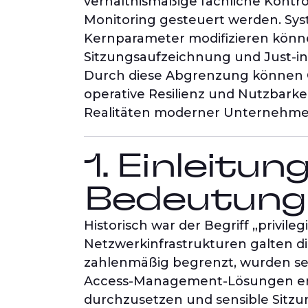
verhältnismäßige fachliche Kontro
Monitoring gesteuert werden. Sys
Kernparameter modifizieren könne
Sitzungsaufzeichnung und Just-in-
Durch diese Abgrenzung können O
operative Resilienz und Nutzbarkei
Realitäten moderner Unternehme
1. Einleitun
Bedeutung 
Historisch war der Begriff „privil
Netzwerkinfrastrukturen galten die
zahlenmäßig begrenzt, wurden sel
Access-Management-Lösungen ents
durchzusetzen und sensible Sitz