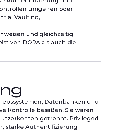
ke Authentifizierung und
 Kontrollen umgehen oder
ial Vaulting,
hweisen und gleichzeitig
eist von DORA als auch die
e
ung
 Betriebssystemen, Datenbanken und
ive Kontrolle besaßen. Sie waren
tzerkonten getrennt. Privileged-
starke Authentifizierung