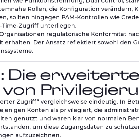
llen wie Funktionstrennung, Dual Control, star
temnahe Rollen, die Konfiguration verändern,
n, sollten hingegen PAM-Kontrollen wie Credent
Time-Zugriff unterliegen.
rganisationen regulatorische Konformität nac
t erhalten. Der Ansatz reflektiert sowohl den G
nssysteme.
g: Die erweitert
von Privilegier
egierter Zugriff“ vergleichsweise eindeutig. In
jenigen Konten als privilegiert, die administrat
ten genutzt und waren klar von normalen Benu
tanden, um diese Zugangsdaten zu schützen, 
ungen aufzuzeichnen.