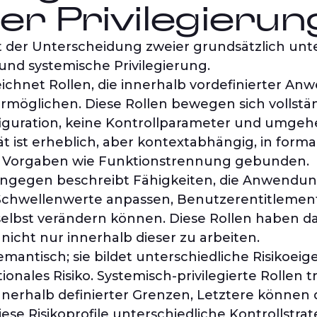
r Privilegierun
t der Unterscheidung zweier grundsätzlich unt
 und systemische Privilegierung.
ezeichnet Rollen, die innerhalb vordefinierter
möglichen. Diese Rollen bewegen sich vollstän
figuration, keine Kontrollparameter und umge
 ist erheblich, aber kontextabhängig, in form
he Vorgaben wie Funktionstrennung gebunden.
 hingegen beschreibt Fähigkeiten, die Anwendu
, Schwellenwerte anpassen, Benutzerentitlemen
elbst verändern können. Diese Rollen haben das
icht nur innerhalb dieser zu arbeiten.
mantisch; sie bildet unterschiedliche Risikoeig
ionales Risiko. Systemisch-privilegierte Rollen t
nnerhalb definierter Grenzen, Letztere können 
se Risikoprofile unterschiedliche Kontrollstrat