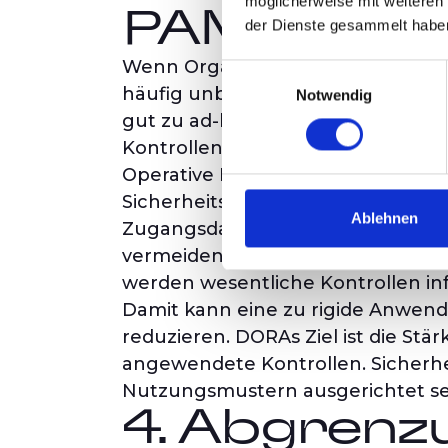
möglicherweise mit weiteren
PAM in Ge
der Dienste gesammelt habe
Wenn Organisationen versuchen, f
Einwilligungsauswahl
häufig unbeabsichtigte Nebenwirk
Notwendig
gut zu ad-hoc-Elevationsmodellen
Kontrollen undifferenziert eingefü
Operative Reibung ist nicht nur e
Sicherheitskontrollen Routineau
Ablehnen
Zugangsdaten teilen, dauerhafte 
vermeiden, oder kritische Aktivitä
werden wesentliche Kontrollen in
Damit kann eine zu rigide Anwendu
reduzieren. DORAs Ziel ist die Stär
angewendete Kontrollen. Sicherh
Nutzungsmustern ausgerichtet se
4. Abgrenz