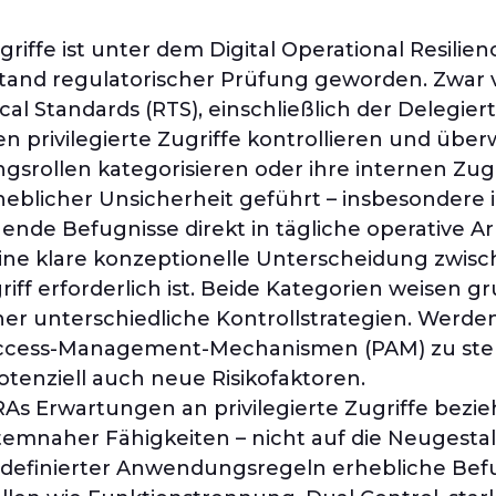
riffe ist unter dem Digital Operational Resili
tand regulatorischer Prüfung geworden. Zwar
l Standards (RTS), einschließlich der Delegie
 privilegierte Zugriffe kontrollieren und übe
srollen kategorisieren oder ihre internen Zugri
heblicher Unsicherheit geführt – insbesonder
de Befugnisse direkt in tägliche operative Ar
ine klare konzeptionelle Unterscheidung zwisch
iff erforderlich ist. Beide Kategorien weisen g
aher unterschiedliche Kontrollstrategien. Werde
-Access-Management-Mechanismen (PAM) zu steu
otenziell auch neue Risikofaktoren.
ORAs Erwartungen an privilegierte Zugriffe bezi
mnaher Fähigkeiten – nicht auf die Neugestal
ordefinierter Anwendungsregeln erhebliche Bef