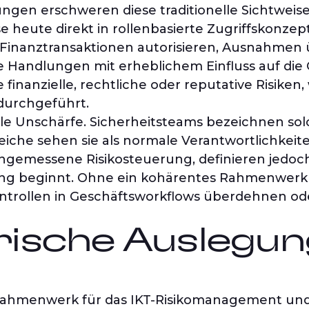
n erschweren diese traditionelle Sichtweis
 heute direkt in rollenbasierte Zugriffskonze
 Finanztransaktionen autorisieren, Ausnahmen
e Handlungen mit erheblichem Einfluss auf die 
 finanzielle, rechtliche oder reputative Risiken
durchgeführt.
lle Unschärfe. Sicherheitsteams bezeichnen sol
reiche sehen sie als normale Verantwortlichkeiten
ngemessene Risikosteuerung, definieren jedoch 
ung beginnt. Ohne ein kohärentes Rahmenwerk b
trollen in Geschäftsworkflows überdehnen od
orische Auslegu
Rahmenwerk für das IKT-Risikomanagement und 