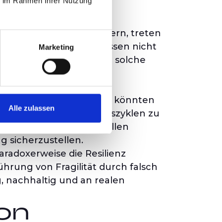
ie im Rahmen Ihrer Nutzung
ws
AM-Mechanismen zu steuern, treten
eübt werden müssen, passen nicht
Marketing
kout“-Prozessen. Werden solche
sikofaktor werden. Wenn
n nach Umgehungen. Sie könnten
Alle zulassen
holte Authentifizierungszyklen zu
ndig ist. In extremen Fällen
 sicherzustellen.
aradoxerweise die Resilienz
führung von Fragilität durch falsch
 nachhaltig und an realen
on