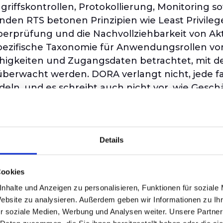
ffskontrollen, Protokollierung, Monitoring sow
nden RTS betonen Prinzipien wie Least Privileg
erprüfung und die Nachvollziehbarkeit von Akti
pezifische Taxonomie für Anwendungsrollen vor. 
higkeiten und Zugangsdaten betrachtet, mit dem
 überwacht werden. DORA verlangt nicht, jede 
ln, und es schreibt auch nicht vor, wie Geschä
dend. PAM bezieht sich im regulatorischen Dis
orität. Es soll den Missbrauch mächtiger tech
Details
 Vertraulichkeit von IKT-Systemen gefährden kön
halb kontrollierter Workflows neu zu definieren.
 von DORA verlangt daher, dass Organisationen e
Cookies
rlangt keine uniforme Behandlung aller einfluss
nhalte und Anzeigen zu personalisieren, Funktionen für soziale
Website zu analysieren. Außerdem geben wir Informationen zu I
iko der Überdeh
r soziale Medien, Werbung und Analysen weiter. Unsere Partner