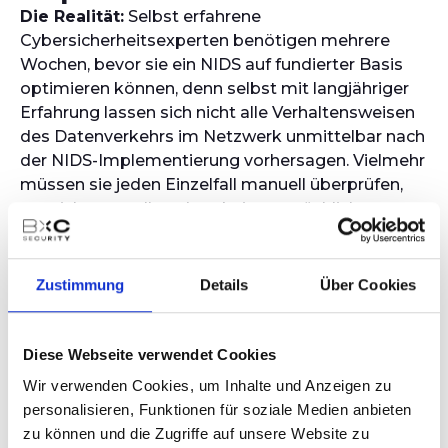
Die Realität:
Selbst erfahrene
Cybersicherheitsexperten benötigen mehrere
Wochen, bevor sie ein NIDS auf fundierter Basis
optimieren können, denn selbst mit langjähriger
Erfahrung lassen sich nicht alle Verhaltensweisen
des Datenverkehrs im Netzwerk unmittelbar nach
der NIDS-Implementierung vorhersagen. Vielmehr
müssen sie jeden Einzelfall manuell überprüfen,
um sicherzustellen, dass keine tatsächlichen
Bedrohungen vom System unerkannt bleiben. Die
meisten NIDS-Projekte sollten deshalb eine ca.
30- bis 60-tätige Baseline-Phase einplanen, um
Zustimmung
Details
Über Cookies
das Netzwerkverhalten genau zu analysieren und
zu verstehen.
5. „Ein NIDS
Diese Webseite verwendet Cookies
Wir verwenden Cookies, um Inhalte und Anzeigen zu
blockiert
personalisieren, Funktionen für soziale Medien anbieten
zu können und die Zugriffe auf unsere Website zu