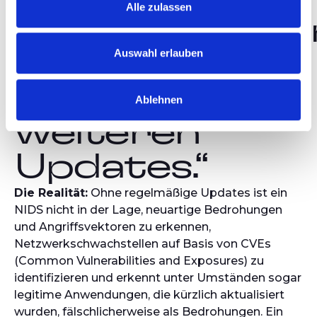
Alle zulassen
Implementieru
Auswahl erlauben
braucht ein
NIDS keine
Ablehnen
weiteren
Updates.“
Die Realität:
Ohne regelmäßige Updates ist ein
NIDS nicht in der Lage, neuartige Bedrohungen
und Angriffsvektoren zu erkennen,
Netzwerkschwachstellen auf Basis von CVEs
(Common Vulnerabilities and Exposures) zu
identifizieren und erkennt unter Umständen sogar
legitime Anwendungen, die kürzlich aktualisiert
wurden, fälschlicherweise als Bedrohungen. Ein