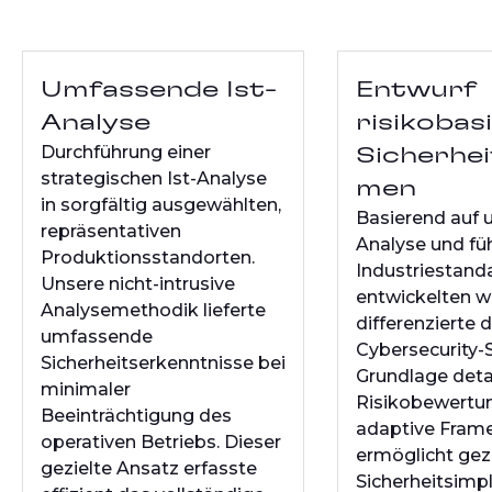
Umfassende Ist-
Entwurf
Analyse
risikobas
Durchführung einer
Sicherhe
strategischen Ist-Analyse
men
in sorgfältig ausgewählten,
Basierend auf
repräsentativen
Analyse und fü
Produktionsstandorten.
Industriestand
Unsere nicht-intrusive
entwickelten wi
Analysemethodik lieferte
differenzierte d
umfassende
Cybersecurity-S
Sicherheitserkenntnisse bei
Grundlage detai
minimaler
Risikobewertun
Beeinträchtigung des
adaptive Fram
operativen Betriebs. Dieser
ermöglicht gez
gezielte Ansatz erfasste
Sicherheitsimp